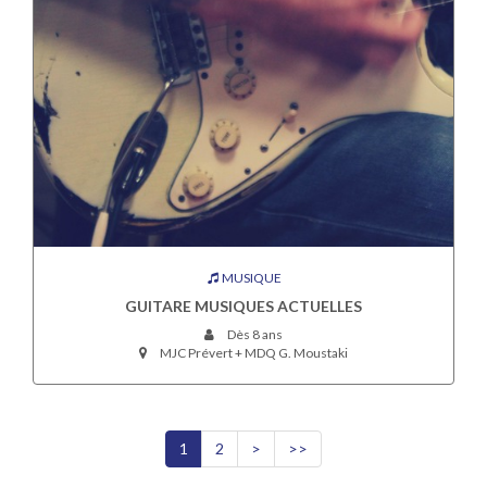
MUSIQUE
GUITARE MUSIQUES ACTUELLES
Dès 8 ans
MJC Prévert + MDQ G. Moustaki
1
2
>
>>