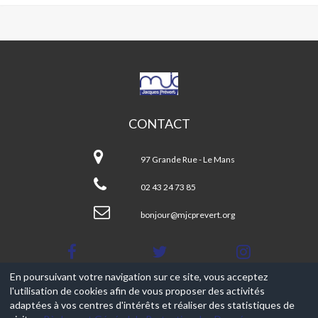
MJC
JACQUES
PRÉVERT
CONTACT
MJC
Jacques
97 Grande Rue - Le Mans
Prévert
02 43 24 73 85
bonjour@mjcprevert.org
En poursuivant votre navigation sur ce site, vous acceptez
l'utilisation de cookies afin de vous proposer des activités
© 2017-2026, Ce site est propulsé par
Aniapps.fr
adaptées à vos centres d'intérêts et réaliser des statistiques de