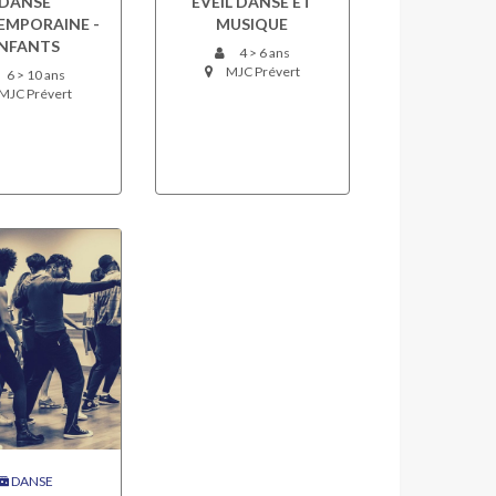
DANSE
EVEIL DANSE ET
MPORAINE -
MUSIQUE
NFANTS
4 > 6 ans
MJC Prévert
6 > 10 ans
MJC Prévert
DANSE