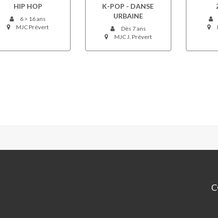
HIP HOP
K-POP - DANSE
URBAINE
6 > 16 ans
MJC Prévert
Dès 7 ans
MJC J. Prévert
C
M
Ja
Pr