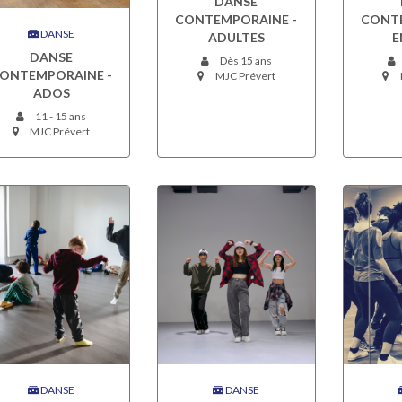
DANSE
CONTEMPORAINE -
CONTE
DANSE
ADULTES
E
DANSE
Dès 15 ans
ONTEMPORAINE -
MJC Prévert
ADOS
11 - 15 ans
MJC Prévert
DANSE
DANSE