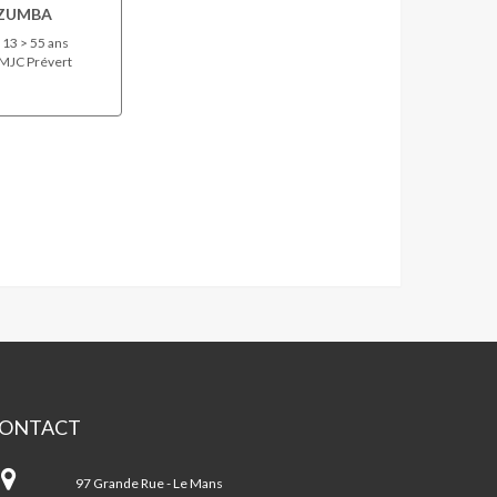
ZUMBA
13 > 55 ans
MJC Prévert
ONTACT
JC
cques
97 Grande Rue - Le Mans
évert