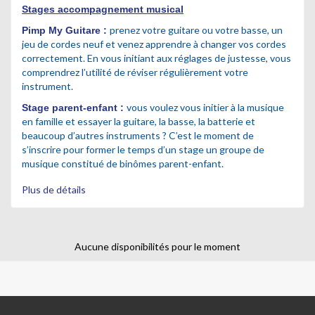
Stages accompagnement musical
prenez votre guitare ou votre basse, un
Pimp My Guitar
e :
jeu de cordes neuf et venez apprendre à changer vos cordes
correctement.
En vous initiant aux réglages de justesse, vous
comprendrez l’utilité de réviser régulièrement votre
instrument.
vous voulez vous initier à la musique
Stage parent-enfant :
en famille et essayer la guitare, la basse, la batterie et
beaucoup d’autres instruments ?
C’est le moment de
s’inscrire pour former le temps d’un stage un groupe de
musique constitué de binômes parent-enfant.
peur de
Stage musique des vacances de printemps :
Plus de détails
vous ennuyer pendant les vacances ? Venez passer trois jours
à jouer en groupe t morceaux préférés ! Si vous vous sentez
plus d’humeur compositeur, vous pourrez libérer votre génie
créatif et créer en groupe des
super compos.
Aucune disponibilités pour le moment
l fait quoi le
Balance les Watts (Stage sonorisation)
: i
monsieur avec tous ces boutons ? Comment le son arrive
dans les enceintes ? C’est quoi ce gros boîtier avec plein de
fils au milieu de la scène ? » « Comment on prépare une scène