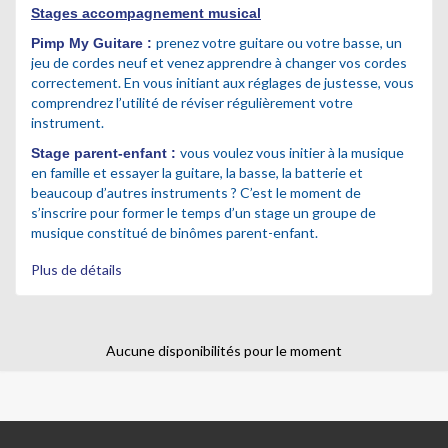
Stages accompagnement musical
prenez votre guitare ou votre basse, un
Pimp My Guitar
e :
jeu de cordes neuf et venez apprendre à changer vos cordes
correctement.
En vous initiant aux réglages de justesse, vous
comprendrez l’utilité de réviser régulièrement votre
instrument.
vous voulez vous initier à la musique
Stage parent-enfant :
en famille et essayer la guitare, la basse, la batterie et
beaucoup d’autres instruments ?
C’est le moment de
s’inscrire pour former le temps d’un stage un groupe de
musique constitué de binômes parent-enfant.
peur de
Stage musique des vacances de printemps :
Plus de détails
vous ennuyer pendant les vacances ? Venez passer trois jours
à jouer en groupe t morceaux préférés ! Si vous vous sentez
plus d’humeur compositeur, vous pourrez libérer votre génie
créatif et créer en groupe des
super compos.
Aucune disponibilités pour le moment
l fait quoi le
Balance les Watts (Stage sonorisation)
: i
monsieur avec tous ces boutons ? Comment le son arrive
dans les enceintes ? C’est quoi ce gros boîtier avec plein de
fils au milieu de la scène ? » « Comment on prépare une scène